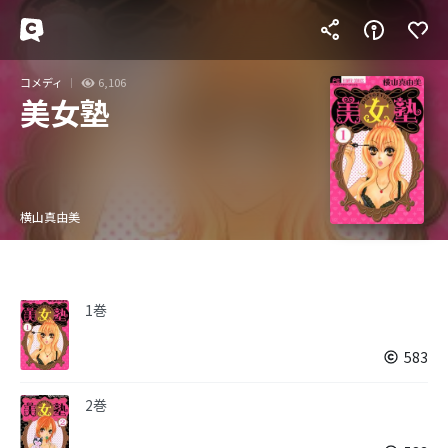
コメディ
6,106
美女塾
横山真由美
1巻
583
2巻