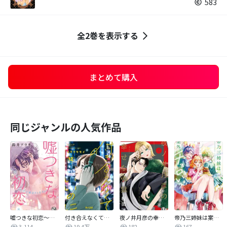
583
全2巻を表示する
まとめて購入
同じジャンルの人気作品
嘘つきな初恋～王子様はドSホスト～
付き合えなくていいのに
夜ノ井月彦の幸せな地獄
帝乃三姉妹は案外、チョロい。
3,114
19.4万
182
167