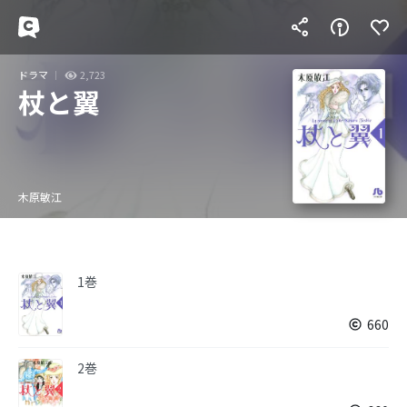
ドラマ
2,723
杖と翼
木原敏江
1巻
660
2巻