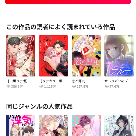
この作品の読者によく読まれている作品
【白黒タテ版】孕むまで乱れいけ～身代わり花嫁と軍服の猛愛
【タテカラー版】漣蒼士に処女を捧ぐ～さあ、じっくり愛でましょうか
恋と弾丸
サレタガワのブルー【タテヨミ】
356.7万
1,125万
257.8万
77.6万
同じジャンルの人気作品