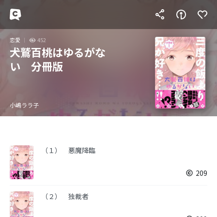
恋愛
452
犬鷲百桃はゆるがな
い 分冊版
小嶋ララ子
（１） 悪魔降臨
209
（２） 独裁者