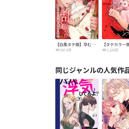
【白黒タテ版】孕むまで乱れいけ～身代わり花嫁と軍服の猛愛
357.0万
1,125万
同じジャンルの人気作