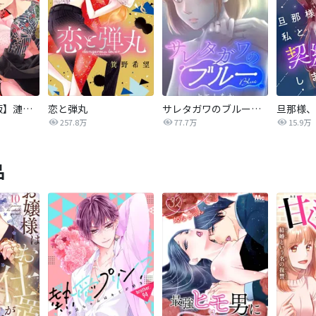
【タテカラー版】漣蒼士に処女を捧ぐ～さあ、じっくり愛でましょうか
恋と弾丸
サレタガワのブルー【タテヨミ】
257.8万
77.7万
15.9万
品