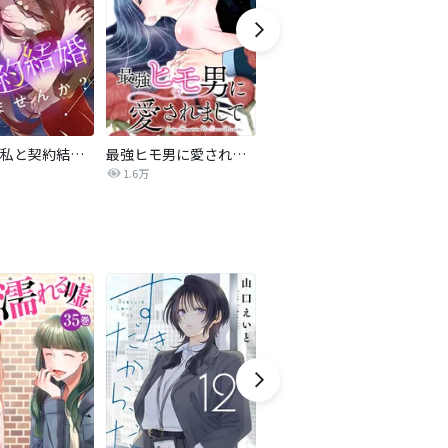
旦那様、私と契約結婚しませんか？【タテヨミ】
最強ヒモ男に愛されまして
Perfect Crime
氷
1.6万
206.5万