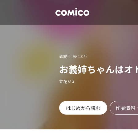
恋愛
1.0万
お義姉ちゃんはオ
立花かえ
作品情報
はじめから読む