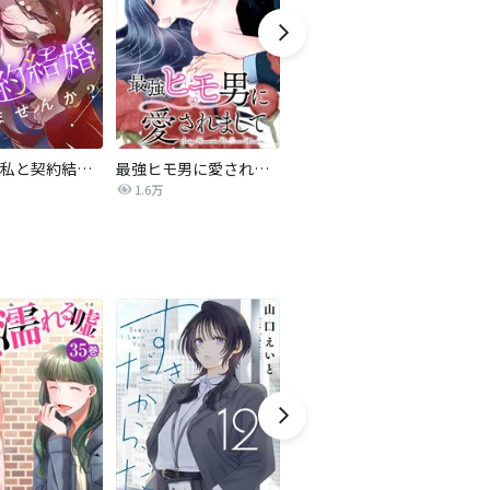
旦那様、私と契約結婚しませんか？【タテヨミ】
最強ヒモ男に愛されまして
Perfect Crime
氷
1.6万
206.5万