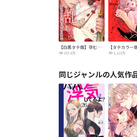
【白黒タテ版】孕むまで乱れいけ～身代わり花嫁と軍服の猛愛
357.0万
1,125万
同じジャンルの人気作