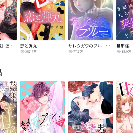
【タテカラー版】漣蒼士に処女を捧ぐ～さあ、じっくり愛でましょうか
恋と弾丸
サレタガワのブルー【タテヨミ】
257.8万
77.7万
15.9万
品