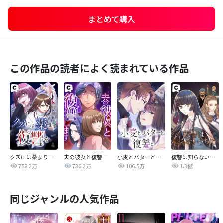
まとめて購入
この作品の読者によく読まれている作品
クズには薬より復讐を
夫の彼女と復讐します
小麦とバターと復讐と
復讐は知らないうちに
758.2万
736.2万
106.5万
1.3億
同じジャンルの人気作品