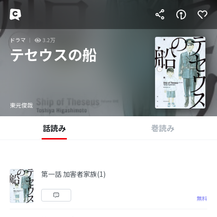
ドラマ
3.2万
テセウスの船
東元俊哉
話読み
巻読み
第一話 加害者家族(1)
無料