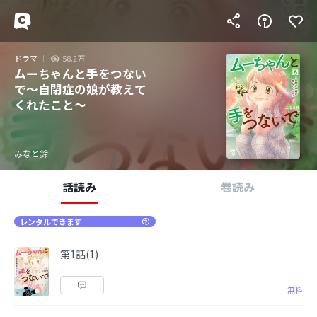
ドラマ
58.2万
ムーちゃんと手をつない
で～自閉症の娘が教えて
くれたこと～
みなと鈴
話読み
巻読み
レンタルできます
第1話(1)
無料