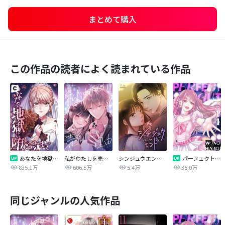
まとめて購入
この作品の読者によく読まれている作品
あなたを地獄に堕とすまで
私がわたしを売る理由
シンジュウエンド【タテヨミ】
パーフェクトグリッター
835.1万
606.5万
5.4万
35.0万
同じジャンルの人気作品