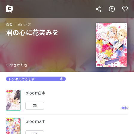
恋愛
3.3万
君の心に花笑みを
いやさかりさ
レンタルできます
bloom1＊
無料
bloom2＊