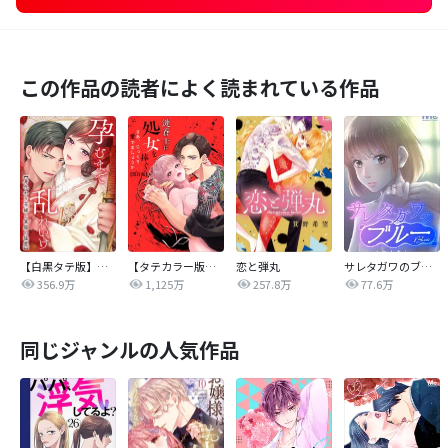
この作品の読者によく読まれている作品
【白黒タテ版】孕むまで乱れいけ～身代わり花嫁と軍服の猛愛
【タテカラー版】漣蒼士に処女を捧ぐ～さあ、じっくり愛でましょうか
恋と弾丸
サレタガワのブルー【タテヨミ】
356.9万
1,125万
257.8万
77.6万
同じジャンルの人気作品