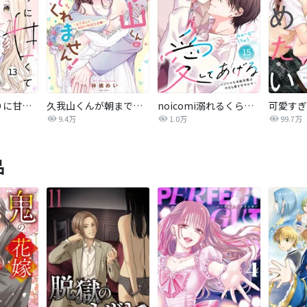
noicomiあまりに甘くて抗えない
久我山くんが朝まではなしてくれません！ ～年下彼との秘密の新婚生活～ 【再編集版】
noicomi溺れるくらいに、愛してあげる～イジワルな未紘先輩は今日も番を甘やかす～
9.4万
1.0万
99.7万
品