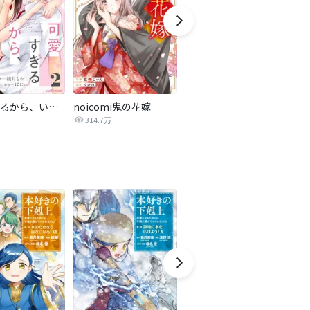
可愛すぎるから、いじめたい
noicomi鬼の花嫁
16年、君を想うとこんなに大きく… ～XLなエリート捜査官と契約結婚～
314.7万
125.4万