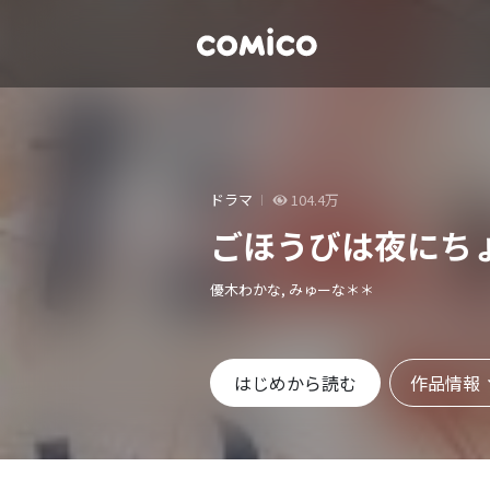
ドラマ
104.4万
ごほうびは夜にち
優木わかな, みゅーな＊＊
作品情報
はじめから読む