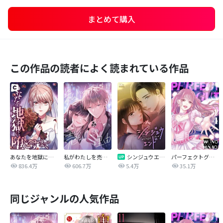
まとめて購入
この作品の読者によく読まれている作品
あなたを地獄に堕とすまで
私がわたしを売る理由
シンジュウエンド【タテヨミ】
パーフェクトグリッター
836.4万
606.7万
5.4万
35.1万
同じジャンルの人気作品