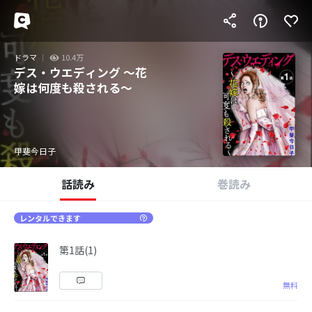
ドラマ
10.4万
デス・ウエディング ～花
嫁は何度も殺される～
甲斐今日子
話読み
巻読み
レンタルできます
第1話(1)
無料