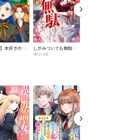
【マンガ】本好きの下剋上 第四部
しがみついても無駄です【タテヨミ】
転生したら平民でした。～生活水準に耐えられないので貴族を目指します～（コミック）
27.8万
9.2万