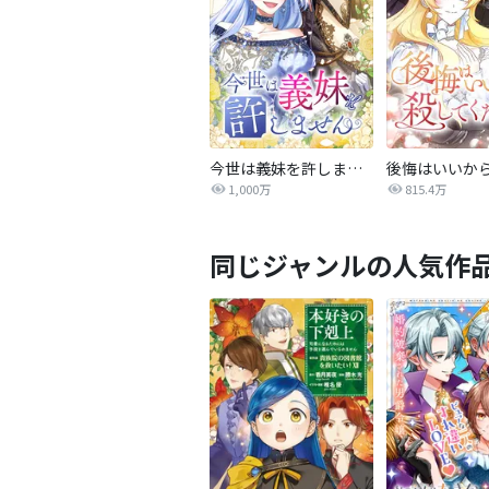
今世は義妹を許しません
1,000万
815.4万
同じジャンルの人気作