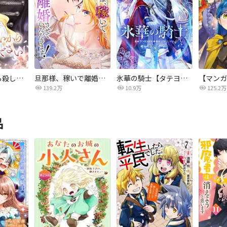
後悔はいいから殺してください
旦那様、稼いで離婚させていただきます！
氷華の騎士【タテヨミ】
139.2万
10.9万
125.2万
品