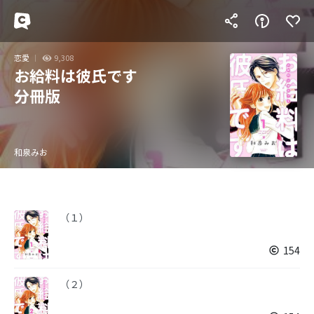
恋愛
9,308
お給料は彼氏です
分冊版
和泉みお
（１）
154
（２）