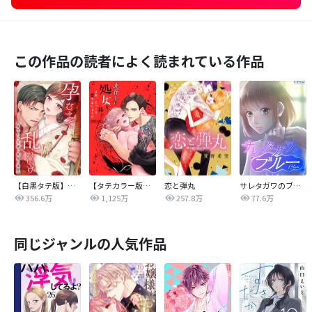
この作品の読者によく読まれている作品
【白黒タテ版】孕むまで乱れいけ～身代わり花嫁と軍服の猛愛
【タテカラー版】漣蒼士に処女を捧ぐ～さあ、じっくり愛でましょうか
恋と弾丸
サレタガワのブルー【タテヨミ】
356.6万
1,125万
257.8万
77.6万
同じジャンルの人気作品