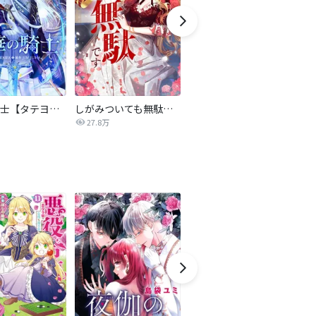
氷華の騎士【タテヨミ】
しがみついても無駄です【タテヨミ】
転生したら平民でした。～生活水準に耐えられないので貴族を目指します～（コミック）
27.8万
9.2万