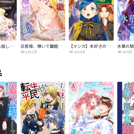
後悔はいいから殺してください
旦那様、稼いで離婚させていただきます！
【マンガ】本好きの下剋上 第四部
139.2万
125.4万
10.9万
品