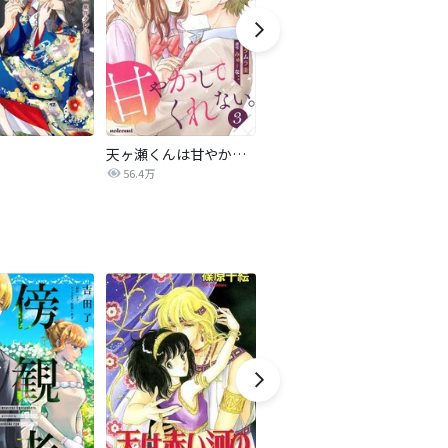
天ヶ瀬くんは甘やかしてくれない。
奏のララ
56.4万
5.2万