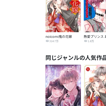
noicomi鬼の花嫁
314.7万
1.8万
同じジャンルの人気作