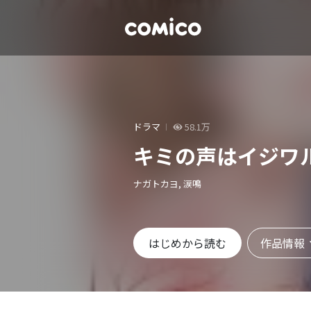
ドラマ
58.1万
キミの声はイジワ
ナガトカヨ, 涙鳴
作品情報
はじめから読む