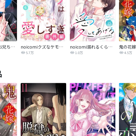
熱愛プリンス お兄ちゃんはキミが好き
noicomiクズなケモノは愛しすぎ
noicomi溺れるくらいに、愛してあげる～イジワルな未紘先輩は今日も番を甘やかす～
鬼の花嫁
5.7万
1.0万
4.5万
品