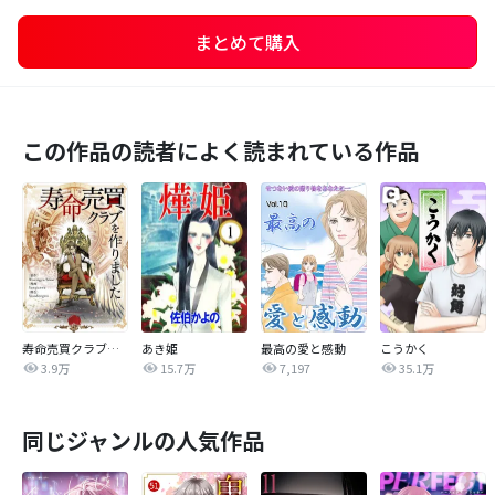
まとめて購入
この作品の読者によく読まれている作品
寿命売買クラブを作りました【タテヨミ】
あき姫
最高の愛と感動
こうかく
3.9万
15.7万
7,197
35.1万
同じジャンルの人気作品