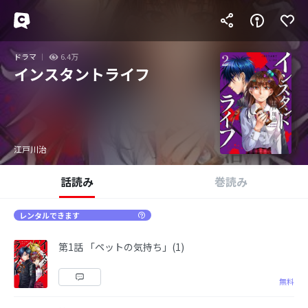
ドラマ
6.4万
インスタントライフ
江戸川治
話読み
巻読み
レンタルできます
第1話 「ペットの気持ち」(1)
無料