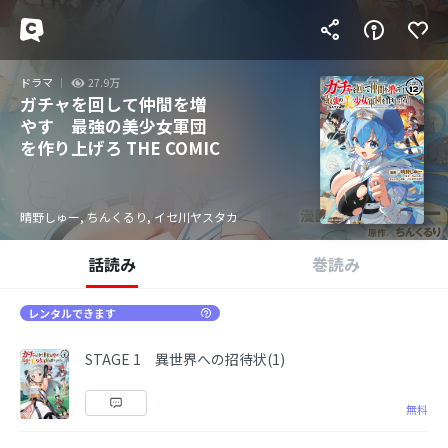
ドラマ
27.9万
ガチャを回して仲間を増
やす 最強の美少女軍団
を作り上げろ THE COMIC
晴野しゅー, ちんくるり, イセ川ヤスタカ
話読み
巻読み
レンタルできます
STAGE 1 異世界への招待状(1)
無料