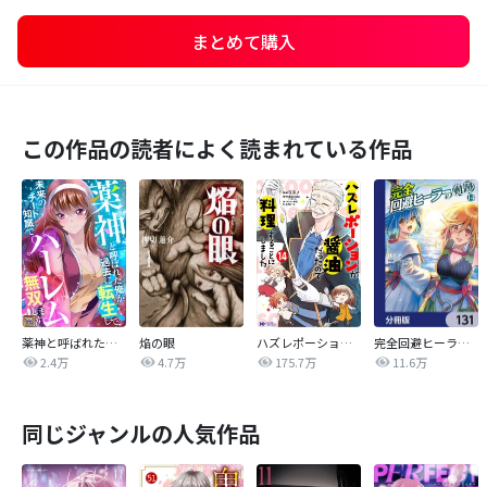
まとめて購入
この作品の読者によく読まれている作品
薬神と呼ばれた俺が過去に転生して未来のチート知識でハーレム無双します！【タテヨミ】
焔の眼
ハズレポーションが醤油だったので料理することにしました（コミック）
完全回避ヒーラーの軌跡【分冊版】
2.4万
4.7万
175.7万
11.6万
同じジャンルの人気作品