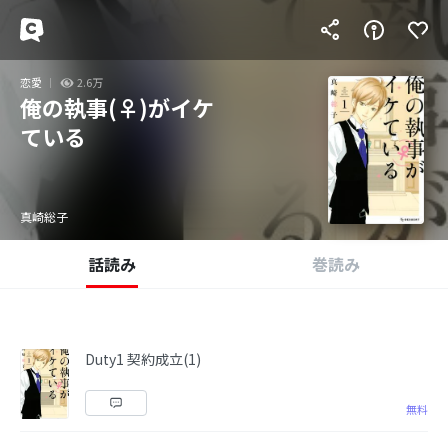
恋愛
2.6万
俺の執事(♀)がイケ
ている
真崎総子
話読み
巻読み
Duty1 契約成立(1)
無料