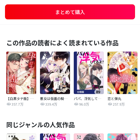
まとめて購入
この作品の読者によく読まれている作品
【白黒タテ版】孕むまで乱れいけ～身代わり花嫁と軍服の猛愛
悪女は仮面の騎士に騙されない
パパ、浮気してるよ？娘と二人でクズ夫を捨てます【分冊版】
恋と弾丸
357.7万
339.4万
96.0万
257.9万
同じジャンルの人気作品