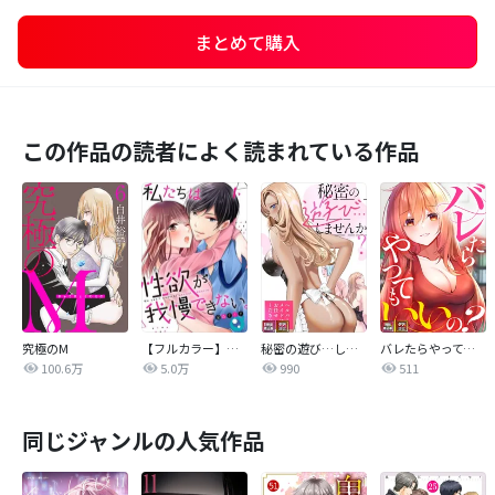
まとめて購入
この作品の読者によく読まれている作品
究極のM
【フルカラー】私たちは性欲が我慢できない。
秘密の遊び…しませんか？～ヘルパーメイドにお任せください【特別修正版】【タテヨミ】
バレたらやってもいいの？【特別修正版】【タテヨミ】
100.6万
5.0万
990
511
同じジャンルの人気作品