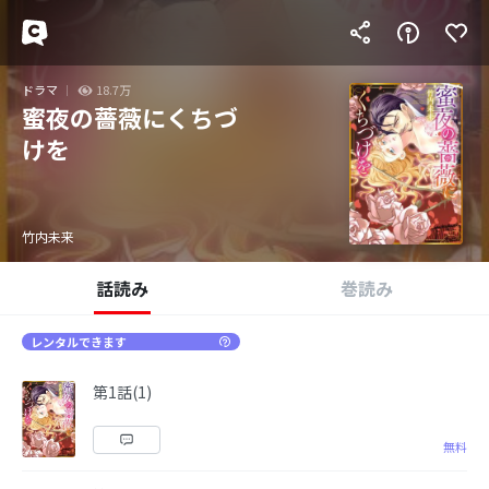
ドラマ
18.7万
蜜夜の薔薇にくちづ
けを
竹内未来
話読み
巻読み
レンタルできます
第1話(1)
無料