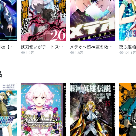
悪役人生RE-take【タテヨミ】
妖刀使いがチートスキルをもって異世界放浪 ～生まれ持ったチートは最強！！～
メテオ～超神速の救世主～【タテヨミ】
第３艦橋
1.0万
1.8万
121.1万
品