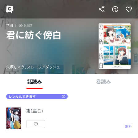
学園
9,667
君に紡ぐ傍白
矢坂しゅう, ストーリアダッシュ
話読み
巻読み
レンタルできます
第1話(1)
無料