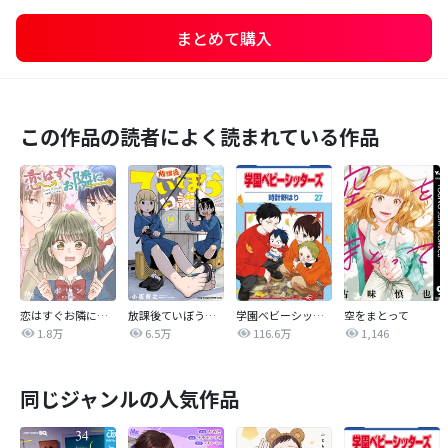
まとめて購入
この作品の読者によく読まれている作品
恋はすぐお隣に【タテヨミ】
放課後ていぼう日誌
学園ベビーシッターズ
空をまとって
1.8万
6.5万
116.6万
1,146
同じジャンルの人気作品