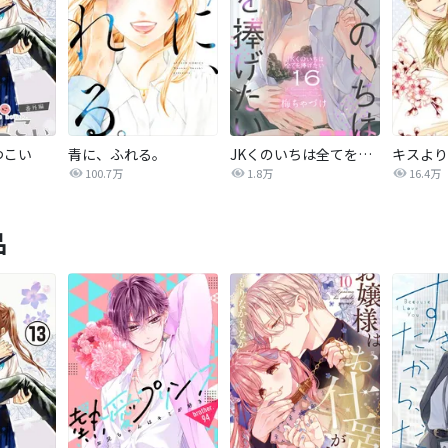
つこい
青に、ふれる。
JKくのいちは全てを捧げたい
キスより
100.7万
1.8万
16.4万
品