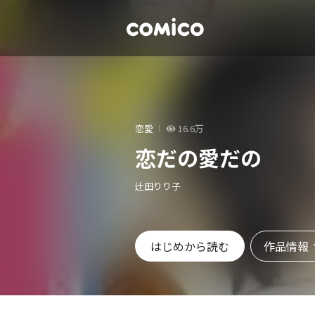
恋愛
16.6万
恋だの愛だの
辻田りり子
作品情報
はじめから読む