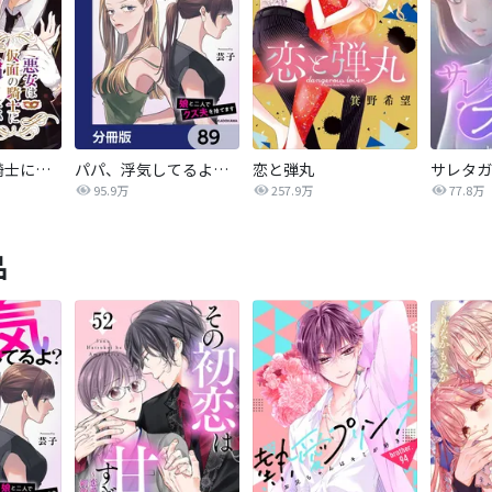
悪女は仮面の騎士に騙されない
パパ、浮気してるよ？娘と二人でクズ夫を捨てます【分冊版】
恋と弾丸
95.9万
257.9万
77.8万
品