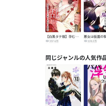
【白黒タテ版】孕むまで乱れいけ～身代わり花嫁と軍服の猛愛
357.6万
339.3万
同じジャンルの人気作