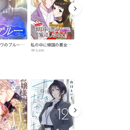
サレタガワのブルー【タテヨミ】
私の中に傾国の悪女がいますが、絶対に国は滅ぼしません！【タテヨミ】
最強ヒモ男に愛されまして
9,699
1.6万