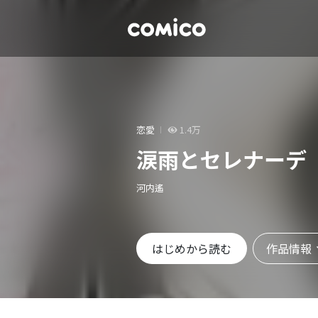
恋愛
1.4万
涙雨とセレナーデ
河内遙
作品情報
はじめから読む