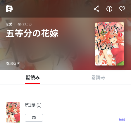
恋愛
23.3万
五等分の花嫁
春場ねぎ
話読み
巻読み
第1話 (1)
無料