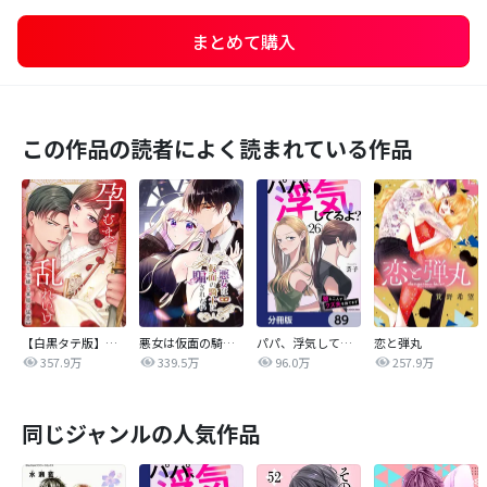
まとめて購入
この作品の読者によく読まれている作品
【白黒タテ版】孕むまで乱れいけ～身代わり花嫁と軍服の猛愛
悪女は仮面の騎士に騙されない
パパ、浮気してるよ？娘と二人でクズ夫を捨てます【分冊版】
恋と弾丸
357.9万
339.5万
96.0万
257.9万
同じジャンルの人気作品