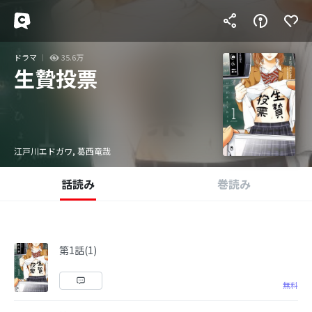
ドラマ
35.6万
生贄投票
江戸川エドガワ, 葛西竜哉
話読み
巻読み
第1話(1)
無料