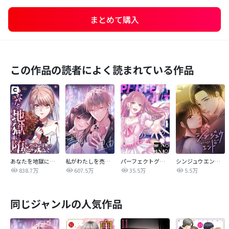
まとめて購入
この作品の読者によく読まれている作品
あなたを地獄に堕とすまで
私がわたしを売る理由
パーフェクトグリッター
シンジュウエンド【タテヨミ】
838.7万
607.5万
35.5万
5.5万
同じジャンルの人気作品