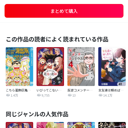
まとめて購入
この作品の読者によく読まれている作品
こちら葛飾区亀有公園前派出所
いびってこない義母と義姉
反逆コメンテーターエンドウさん
女友達は頼めば意外とヤらせてくれる【分冊版】
1.4万
9,755
13
14.1万
同じジャンルの人気作品