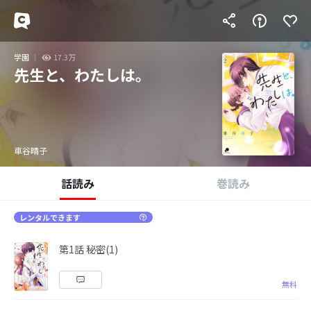
学園
17.3万
先生と、わたしは。
車谷晴子
話読み
巻読み
レンタルできます
第1話 秘密(1)
無料