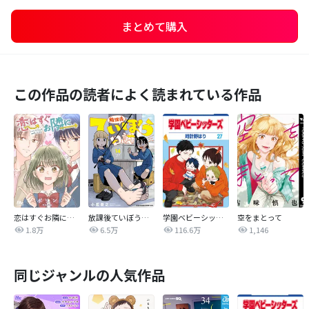
まとめて購入
この作品の読者によく読まれている作品
恋はすぐお隣に【タテヨミ】
放課後ていぼう日誌
学園ベビーシッターズ
空をまとって
1.8万
6.5万
116.6万
1,146
同じジャンルの人気作品