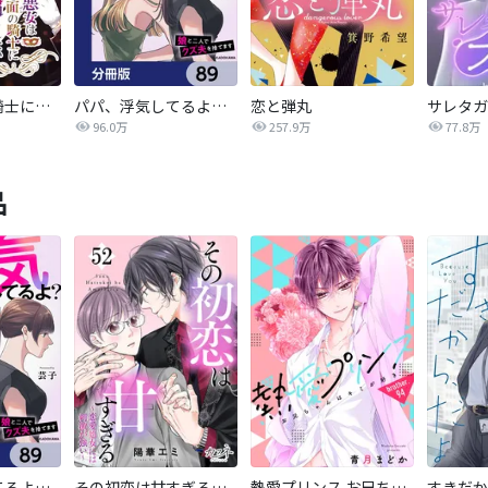
悪女は仮面の騎士に騙されない
パパ、浮気してるよ？娘と二人でクズ夫を捨てます【分冊版】
恋と弾丸
96.0万
257.9万
77.8万
品
パパ、浮気してるよ？娘と二人でクズ夫を捨てます【分冊版】
その初恋は甘すぎる～恋愛処女には刺激が強い～
熱愛プリンス お兄ちゃんはキミが好き
すきだか