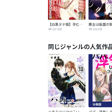
【白黒タテ版】孕むまで乱れいけ～身代わり花嫁と軍服の猛愛
357.8万
339.4万
同じジャンルの人気作
ハチミツにはつこい