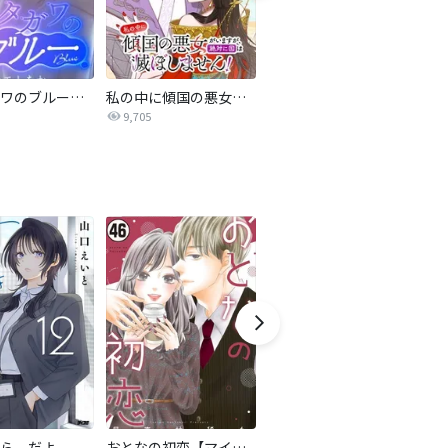
サレタガワのブルー【タテヨミ】
私の中に傾国の悪女がいますが、絶対に国は滅ぼしません！【タテヨミ】
最強ヒモ男に愛されまして
9,705
1.6万
ら、だよ
おとなの初恋【マイクロ】
LOVE SO LIFE