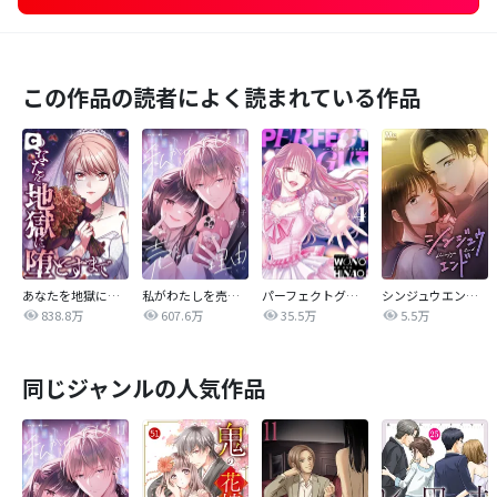
この作品の読者によく読まれている作品
あなたを地獄に堕とすまで
私がわたしを売る理由
パーフェクトグリッター
シンジュウエンド【タテヨミ】
838.8万
607.6万
35.5万
5.5万
同じジャンルの人気作品