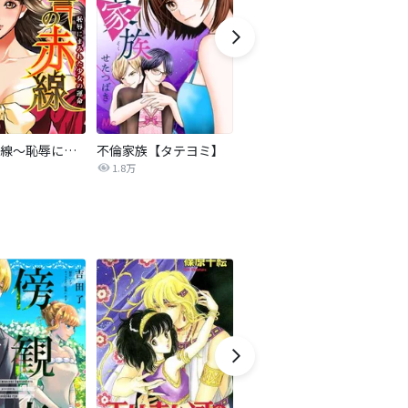
復讐の赤線～恥辱にまみれた少女の運命～【タテヨミ】
不倫家族【タテヨミ】
夫を社会的に抹殺する5つの方法
1.8万
629.6万