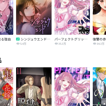
売る理由
シンジュウエンド【タテヨミ】
パーフェクトグリッター
5.4万
35.3万
34.3万
品