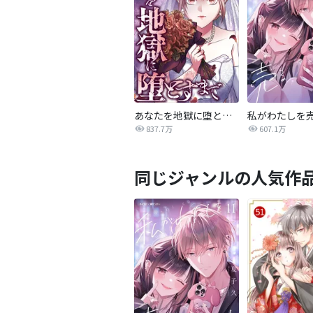
あなたを地獄に堕とすまで
私がわたしを
837.7万
607.1万
同じジャンルの人気作