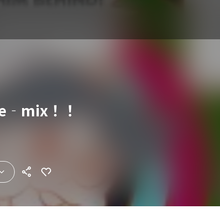
e‐mix！！