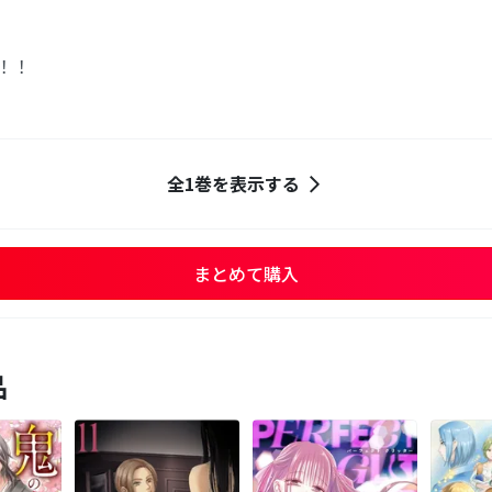
x！！
全1巻を表示する
まとめて購入
品