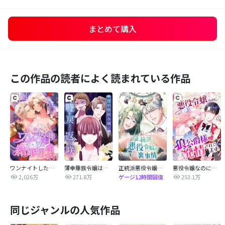
まとめて購入
この作品の読者によく読まれている作品
ワンナイトした男は結婚相手でした
薄幸華族令嬢は時を戻りて返り咲く
正統派悪役令嬢の裏事情
悪役令嬢なのに、狼公爵様に発情されてます
2,026万
271.8万
253.1万
ゲージ12時間回復
同じジャンルの人気作品