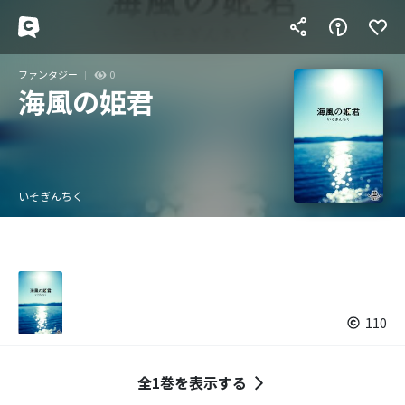
ファンタジー
0
海風の姫君
いそぎんちく
110
全1巻を表示する