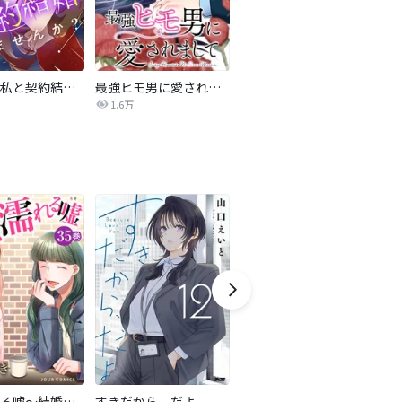
旦那様、私と契約結婚しませんか？【タテヨミ】
最強ヒモ男に愛されまして
Perfect Crime
氷
1.6万
206.5万
甘く濡れる嘘～結婚という名の復讐～
すきだから、だよ
ハチミツにはつこい