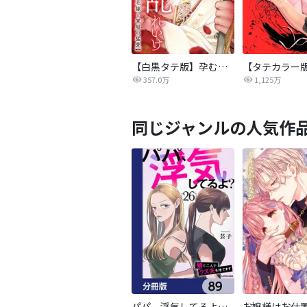
【白黒タテ版】孕むまで乱れいけ～身代わり花嫁と軍服の猛愛
357.0万
1,125万
同じジャンルの人気作
パパ、浮気してるよ？娘と二人でクズ夫を捨てます【分冊版】