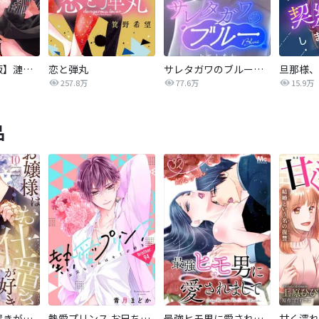
【タテカラー版】漣蒼士に処女を捧ぐ～さあ、じっくり愛でましょうか
恋と弾丸
サレタガワのブルー【タテヨミ】
257.8万
77.6万
15.9万
品
お嬢様はお仕置きが好き
熱愛プリンス お兄ちゃんはキミが好き
最強ヒモ男に愛されまして