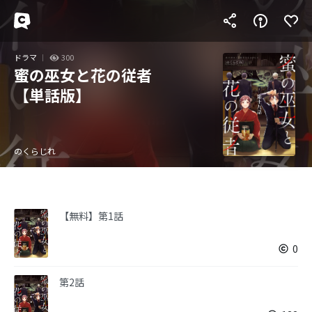
ドラマ
300
蜜の巫女と花の従者
【単話版】
のくらじれ
【無料】第1話
0
第2話