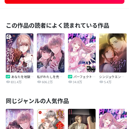
この作品の読者によく読まれている作品
あなたを地獄に堕とすまで
私がわたしを売る理由
パーフェクトグリッター
シンジュウエンド【タテヨミ】
831.4万
606.2万
34.8万
5.4万
同じジャンルの人気作品