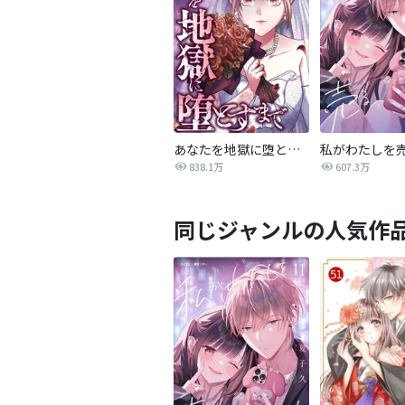
あなたを地獄に堕とすまで
私がわたしを
838.1万
607.3万
同じジャンルの人気作