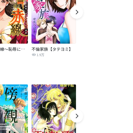
復讐の赤線～恥辱にまみれた少女の運命～【タテヨミ】
不倫家族【タテヨミ】
夫を社会的に抹殺する5つの方法
1.9万
629.6万