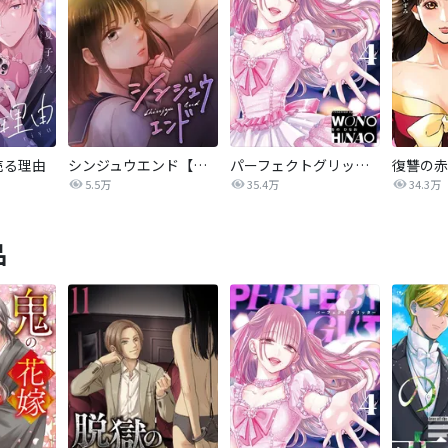
売る理由
シンジュウエンド【タテヨミ】
パーフェクトグリッター
5.5万
35.4万
34.3万
品