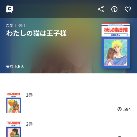
恋愛
1
わたしの猫は王子様
天原ふおん
1巻
594
2巻