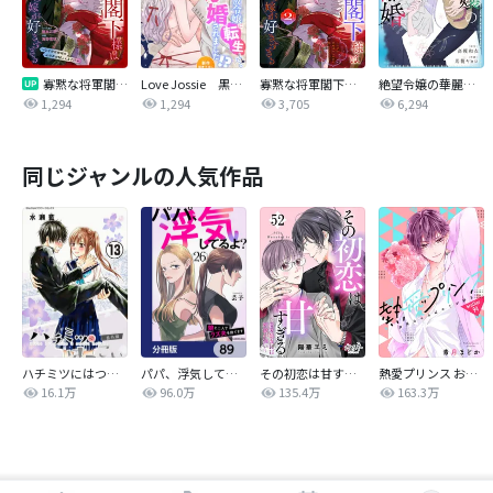
寡黙な将軍閣下様は魔力ゼロの嫁が好きすぎる～なぜか旦那様の心の声が聞こえます！？～［1話売り］
Love Jossie 黒歴史自作小説の追放令嬢に転生したら冷徹皇子に求婚されました！？
寡黙な将軍閣下様は魔力ゼロの嫁が好きすぎる～なぜか旦那様の心の声が聞こえます！？～
絶望令嬢の華麗なる離婚～幼馴染の大公閣下の溺愛が止まらないのです～
1,294
1,294
3,705
6,294
同じジャンルの人気作品
ハチミツにはつこい
パパ、浮気してるよ？娘と二人でクズ夫を捨てます【分冊版】
その初恋は甘すぎる～恋愛処女には刺激が強い～
熱愛プリンス お兄ちゃんはキミが好き
16.1万
96.0万
135.4万
163.3万