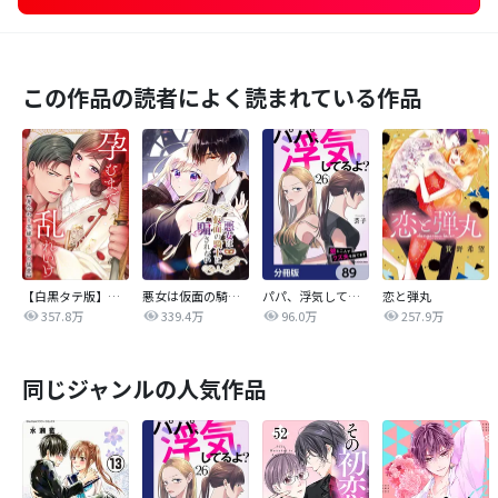
この作品の読者によく読まれている作品
【白黒タテ版】孕むまで乱れいけ～身代わり花嫁と軍服の猛愛
悪女は仮面の騎士に騙されない
パパ、浮気してるよ？娘と二人でクズ夫を捨てます【分冊版】
恋と弾丸
357.8万
339.4万
96.0万
257.9万
同じジャンルの人気作品