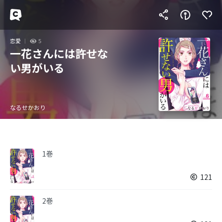
恋愛
5
一花さんには許せな
い男がいる
なるせかおり
1巻
121
2巻