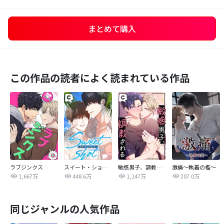
まとめて購入
この作品の読者によく読まれている作品
ラブジンクス
スイート・ショット
敏感男子、調教される
激痛～執着の檻～
1,667万
448.6万
1,147万
207.0万
同じジャンルの人気作品