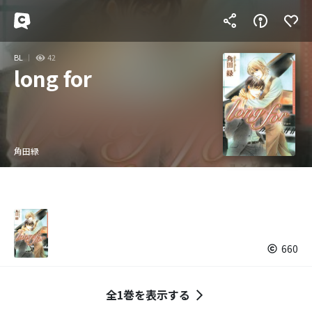
BL
42
long for
角田緑
660
全1巻を表示する