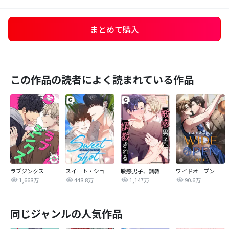
まとめて購入
この作品の読者によく読まれている作品
ラブジンクス
スイート・ショット
敏感男子、調教される
ワイドオープン【改訂版】
1,668万
448.8万
1,147万
90.6万
同じジャンルの人気作品