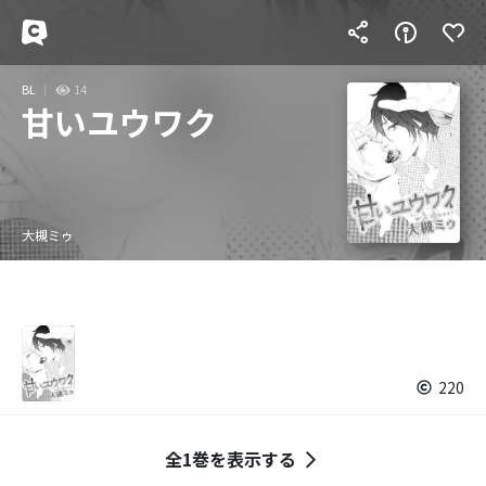
BL
14
甘いユウワク
大槻ミゥ
220
全1巻を表示する