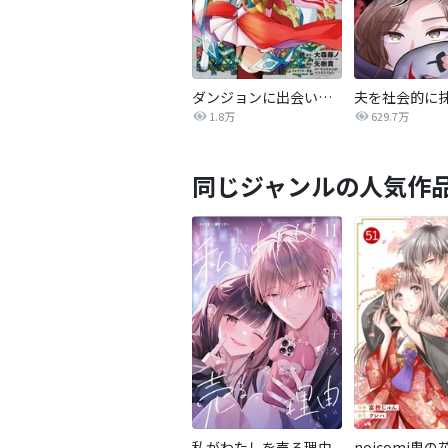
ダンジョンに出会いを求めるのは間違っているだろうか 外伝 ソード・オラトリア
1.8万
629.7万
同じジャンルの人気作
私がわたしを売る理由
noicomi鬼の