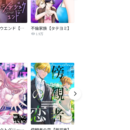
シンジュウエンド【タテヨミ】
不倫家族【タテヨミ】
セフレの品格―プライド―
私
1.9万
306.5万
パーフェクトグリッター
傍観者の恋【単話売】
モラハラサレ妻のシタ復讐