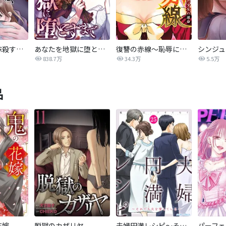
夫を社会的に抹殺する5つの方法
あなたを地獄に堕とすまで
復讐の赤線～恥辱にまみれた少女の運命～【タテヨミ】
838.7万
34.3万
5.5万
品
花嫁
脱獄のカザリヤ
夫婦円満レシピ～それでも夫を愛している～