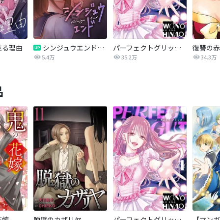
売る理由
シンジュウエンド【タテヨミ】
パーフェクトグリッター
5.4万
35.2万
34.3万
品
花嫁
脱獄のカザリヤ
パーフェクトグリッター