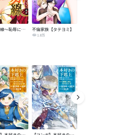
復讐の赤線～恥辱にまみれた少女の運命～【タテヨミ】
不倫家族【タテヨミ】
夫を社会的に抹殺する5つの方法
1.8万
629.6万
【マンガ】本好きの下剋上 第二部
【マンガ】本好きの下剋上 第三部
天は赤い河のほとり
傍