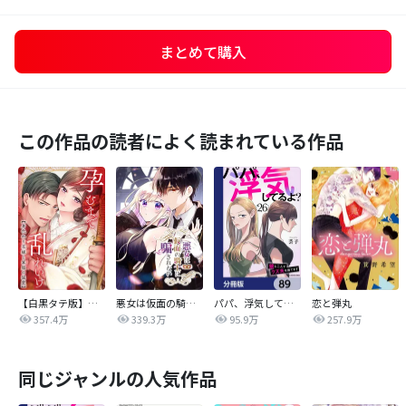
まとめて購入
この作品の読者によく読まれている作品
【白黒タテ版】孕むまで乱れいけ～身代わり花嫁と軍服の猛愛
悪女は仮面の騎士に騙されない
パパ、浮気してるよ？娘と二人でクズ夫を捨てます【分冊版】
恋と弾丸
357.4万
339.3万
95.9万
257.9万
同じジャンルの人気作品