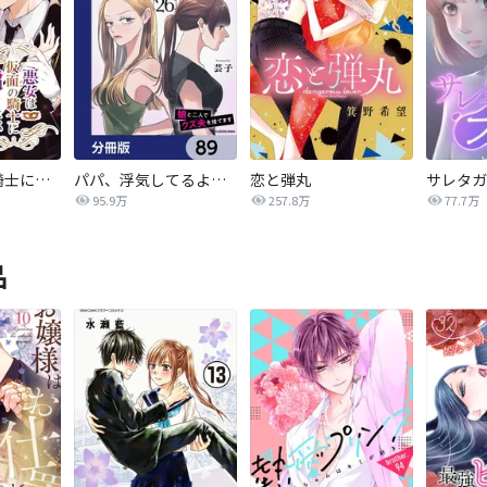
悪女は仮面の騎士に騙されない
パパ、浮気してるよ？娘と二人でクズ夫を捨てます【分冊版】
恋と弾丸
95.9万
257.8万
77.7万
品