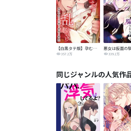
【白黒タテ版】孕むまで乱れいけ～身代わり花嫁と軍服の猛愛
357.2万
339.2万
同じジャンルの人気作