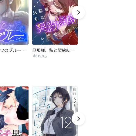
サレタガワのブルー【タテヨミ】
旦那様、私と契約結婚しませんか？【タテヨミ】
私の中に傾国の悪女がいますが、絶対に国は滅ぼしません！【タテヨミ】
15.9万
9,697