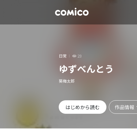
日常
23
ゆずべんとう
葵梅太郎
作品情報
はじめから読む