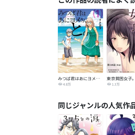
みつば君はあにヨメさんと。
4.8万
1.3万
同じジャンルの人気作