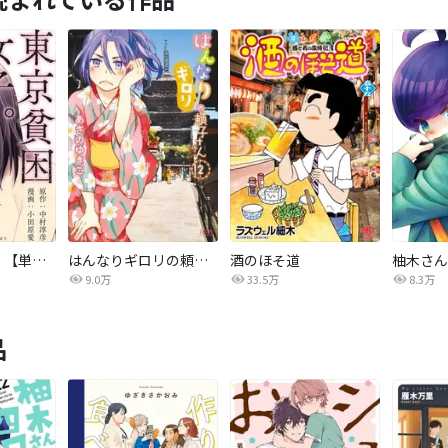
東京貧困女子。【単話】
はんなりギロリの頼子さん
酒のほそ道
柚木さん
9.0万
33.5万
8.3万
品