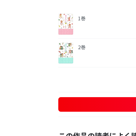
1巻
2巻
この作品の読者によく