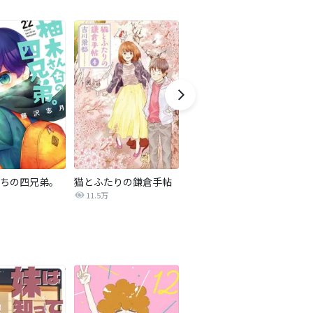
ちの四兄弟。
猫とふたりの鎌倉手帖
いぶり暮らし
ト
11.5万
36.6万