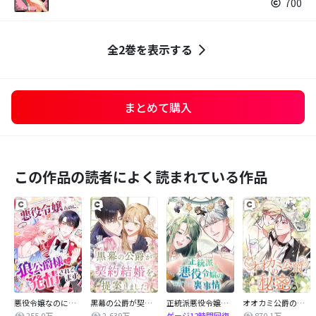
700
全2巻を表示する
まとめて購入
この作品の読者によく読まれている作品
悪役令嬢なのに、狼公爵様に発情されてます
黒幕の公爵が契約結婚を提案しました
正統派悪役令嬢の裏事情
オオカミ公爵の秘密
255.0万
2,639万
870.1万
ゲージ12時間回復