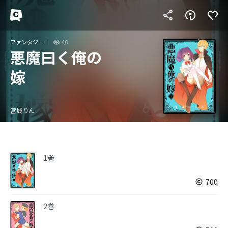
ファンタジー
46
悪魔曰く俺の
嫁
宮城りん
1巻
700
2巻