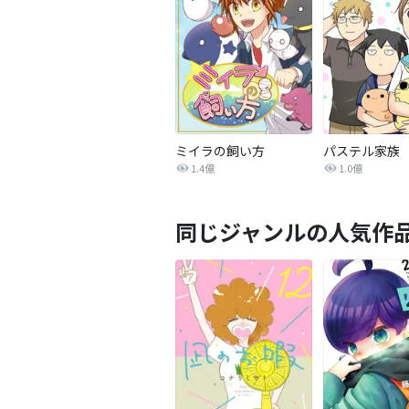
ミイラの飼い方
パステル家族
1.4億
1.0億
同じジャンルの人気作