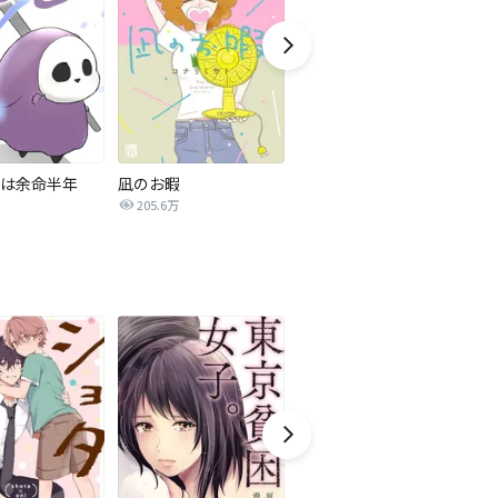
は余命半年
凪のお暇
新年クイズ
205.6万
111.1万