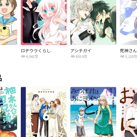
ロヂウラくらし
アシチガイ
死神さん
4,041万
920.9万
3,120万
品