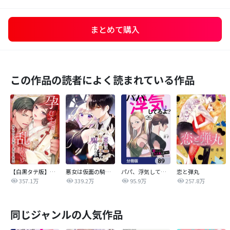
まとめて購入
この作品の読者によく読まれている作品
【白黒タテ版】孕むまで乱れいけ～身代わり花嫁と軍服の猛愛
悪女は仮面の騎士に騙されない
パパ、浮気してるよ？娘と二人でクズ夫を捨てます【分冊版】
恋と弾丸
357.1万
339.2万
95.9万
257.8万
同じジャンルの人気作品