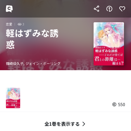
恋愛
3
軽はずみな誘
惑
篠崎佳久子, ジェイン・ボーリング
550
全1巻を表示する