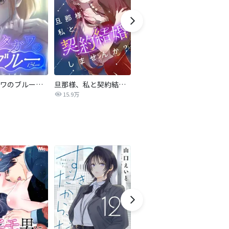
サレタガワのブルー【タテヨミ】
旦那様、私と契約結婚しませんか？【タテヨミ】
私の中に傾国の悪女がいますが、絶対に国は滅ぼしません！【タテヨミ】
15.9万
9,697