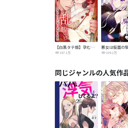
【白黒タテ版】孕むまで乱れいけ～身代わり花嫁と軍服の猛愛
357.1万
339.2万
同じジャンルの人気作