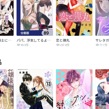
悪女は仮面の騎士に騙されない
パパ、浮気してるよ？娘と二人でクズ夫を捨てます【分冊版】
恋と弾丸
95.9万
257.8万
77.7万
品