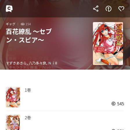
ギャグ
154
百花繚乱 ～セブ
ン・スピア～
すずきあきら, 八乃多々良, Ｎｉθ
1巻
545
2巻