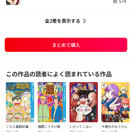
579
全2巻を表示する
まとめて購入
この作品の読者によく読まれている作品
こちら葛飾区亀有公園前派出所
増田こうすけ劇場 ギャグマンガ日和GB
いびってこない義母と義姉
今週のかなでさん
1.4万
2,929
9,755
1,448万