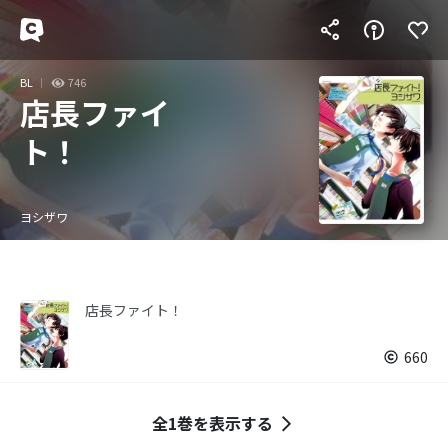
BL
746
店長ファイ
ト！
ヨシザワ
店長ファイト！
660
全1巻を表示する