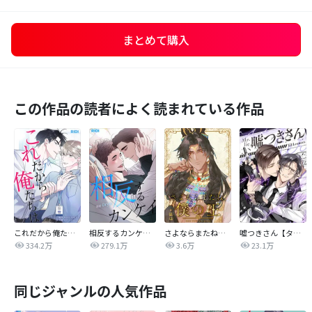
まとめて購入
この作品の読者によく読まれている作品
これだから俺たちは
相反するカンケイ【改訂版】
さよならまたね、僕の王【タテヨミ】
嘘つきさん【タテヨミ】
334.2万
279.1万
3.6万
23.1万
同じジャンルの人気作品