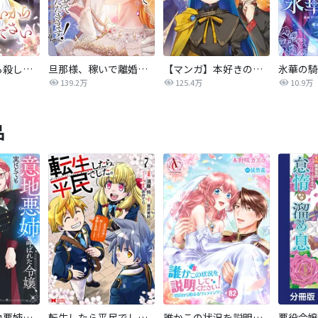
後悔はいいから殺してください
旦那様、稼いで離婚させていただきます！
【マンガ】本好きの下剋上 第四部
139.2万
125.4万
10.9万
品
【単話版】意地悪姉と呼ばれた令嬢、実はとても優れた魔法使いでした。@COMIC
転生したら平民でした。～生活水準に耐えられないので貴族を目指します～（コミック）
誰かこの状況を説明してください！ ～契約から始まるウェディング～