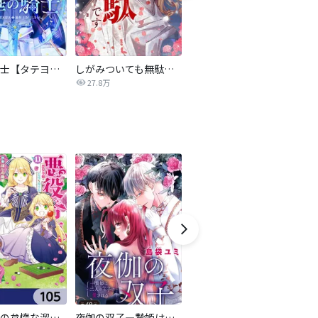
氷華の騎士【タテヨミ】
しがみついても無駄です【タテヨミ】
転生したら平民でした。～生活水準に耐えられないので貴族を目指します～（コミック）
27.8万
9.2万
悪役令嬢の怠惰な溜め息【分冊版】
夜伽の双子―贄姫は二人の王子に愛される―【マイクロ】
転生したら第七王子だったので、気ままに魔術を極めます