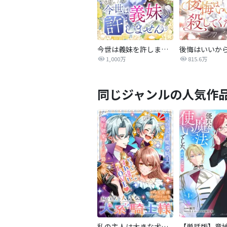
今世は義妹を許しません
1,000万
815.6万
同じジャンルの人気作
私の主人は大きな犬系騎士様